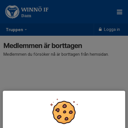
WINNÖ IF
Dam
Logga in
Truppen
Medlemmen är borttagen
Medlemmen du försöker nå är borttagen från hemsidan.