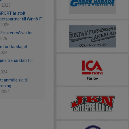
r 2025
PORT är stolt
etspartner till Winnö IF
 2025
IF söker målvakter
2025
e för Damlaget
2024
gets tränarstab för
2024
t anmäla sig till
träning
 2024