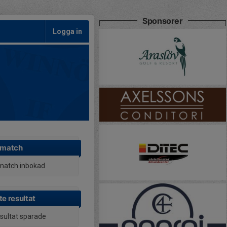
Sponsorer
Logga in
 match
match inbokad
e resultat
esultat sparade