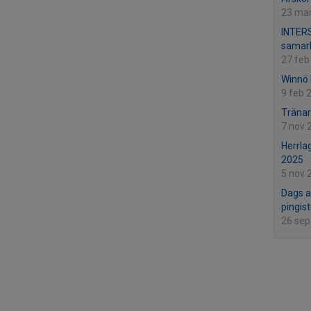
23 ma
INTERS
samarb
27 feb
Winnö 
9 feb 
Tränar
7 nov 
Herrla
2025
5 nov 
Dags at
pingis
26 sep