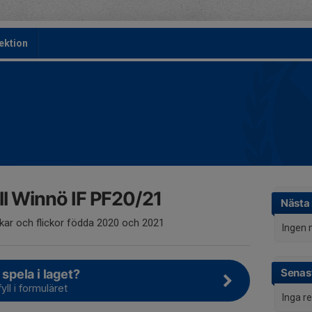
ektion
l Winnö IF PF20/21
Nästa
jkar och flickor födda 2020 och 2021
Ingen 
Senast
 spela i laget?
yll i formuläret
Inga r