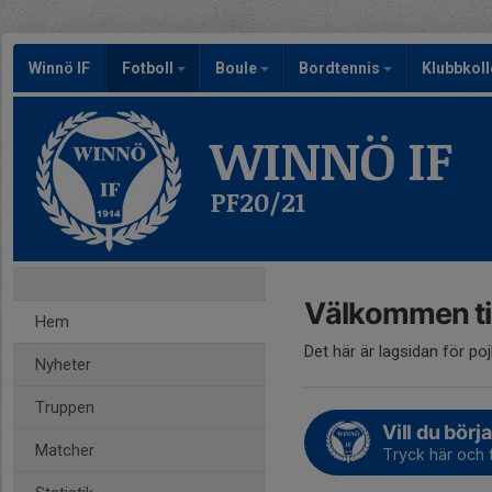
Winnö IF
Fotboll
Boule
Bordtennis
Klubbkoll
WINNÖ IF
PF20/21
Välkommen til
Hem
Det här är lagsidan för po
Nyheter
Truppen
Vill du börja
Matcher
Tryck här och f