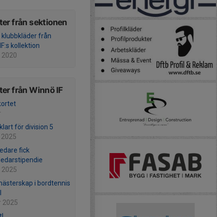
er från sektionen
l klubbkläder från
F:s kollektion
 2020
er från Winnö IF
kortet
r
lart för division 5
 2025
edare fick
sledarstipendie
 2025
ästerskap i bordtennis
l
r 2025
t!