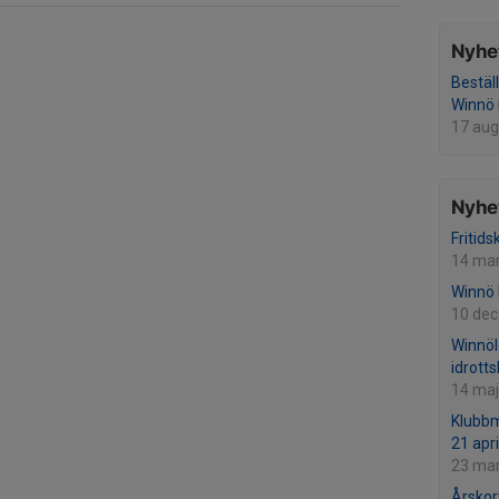
Nyhet
Bestäl
Winnö I
17 aug
Nyhet
Fritids
14 ma
Winnö k
10 dec
Winnöl
idrott
14 maj
Klubbm
21 apri
23 ma
Årskor