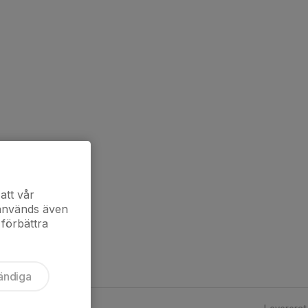
att vår
 används även
 förbättra
ändiga