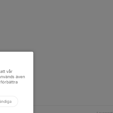
att vår
 används även
 förbättra
ändiga