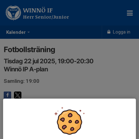
WINNÖ IF
Herr Senior/Junior
Logga in
Kalender
Fotbollsträning
Tisdag 22 jul 2025, 19:00-20:30
Winnö IP A-plan
Samling: 19:00