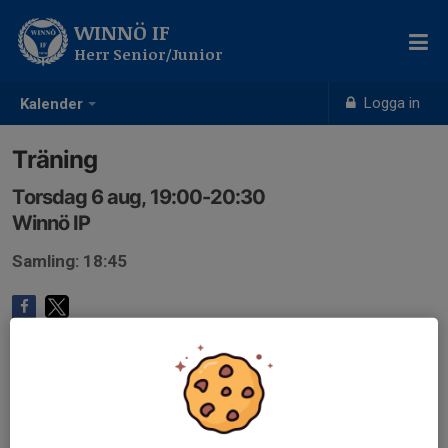
WINNÖ IF
Herr Senior/Junior
Logga in
Kalender
Träning
Torsdag 6 aug, 19:00-20:30
Winnö IP
Samling: 18:45