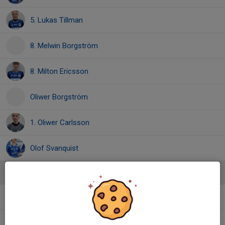
5. Lukas Tillman
8. Melwin Borgström
8. Milton Ericsson
Oliwer Borgström
1. Oliwer Carlsson
Olof Svanquist
Ledare
Jesper Ericsson
Tränare
Jonas Björklund
Tränare