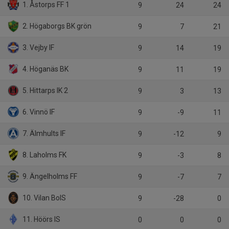
1. Åstorps FF 1
9
24
24
2. Högaborgs BK grön
9
7
21
3. Vejby IF
9
14
19
4. Höganäs BK
9
11
19
5. Hittarps IK 2
9
3
13
6. Vinnö IF
9
-9
11
7. Älmhults IF
9
-12
9
8. Laholms FK
9
-3
8
9. Ängelholms FF
9
-7
7
10. Vilan BoIS
9
-28
0
11. Höörs IS
0
0
0