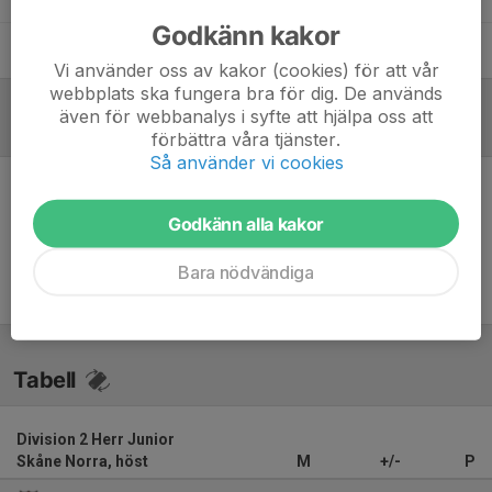
Godkänn kakor
Jonas Tillman
Lagledare
Vi använder oss av kakor (cookies) för att vår
webbplats ska fungera bra för dig. De används
även för webbanalys i syfte att hjälpa oss att
Referat
förbättra våra tjänster.
Så använder vi cookies
Inget referat skrivet
Godkänn alla kakor
Bara nödvändiga
Tabell
Division 2 Herr Junior
Skåne Norra, höst
M
+/-
P