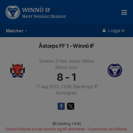
WINNÖ IF
Herr Senior/Junior
Logga in
Matcher
Åstorps FF 1 - Winnö IF
Division 2 Herr Junior Skåne
Norra, höst
8 - 1
17 aug 2025, 15:00, Bjärshögs IP
Konstgräs
Samling 14:00
Endast kallade kunde anmäla sig till aktiviteten. 19 personer var kallade.