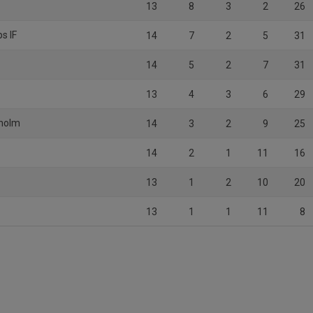
13
8
3
2
26
s IF
14
7
2
5
31
14
5
2
7
31
13
4
3
6
29
eholm
14
3
2
9
25
14
2
1
11
16
13
1
2
10
20
13
1
1
11
8