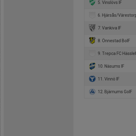
5. Vinslövs IF
6. Hjärsås/Värestorp
7. Vankiva IF
8. Önnestad BoIF
9. Trepca FC Hässl
10. Näsums IF
11. Vinnö IF
12. Bjärnums GoIF