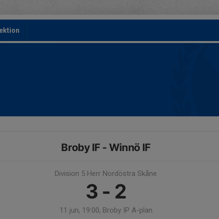
ektion
Broby IF - Winnö IF
Division 5 Herr Nordöstra Skåne
3 - 2
11 jun, 19:00, Broby IP A-plan