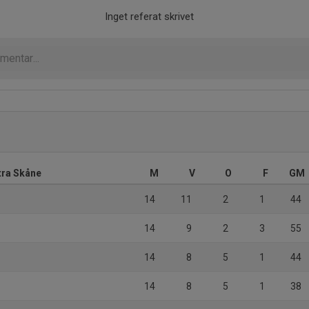
Inget referat skrivet
tra Skåne
M
V
O
F
GM
14
11
2
1
44
14
9
2
3
55
14
8
5
1
44
14
8
5
1
38