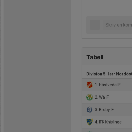
Tabell
Division 5 Herr Nordös
1. Hästveda IF
2. Wä IF
3. Broby IF
4. IFK Knislinge