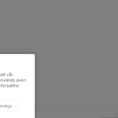
att vår
 används även
 förbättra
ändiga