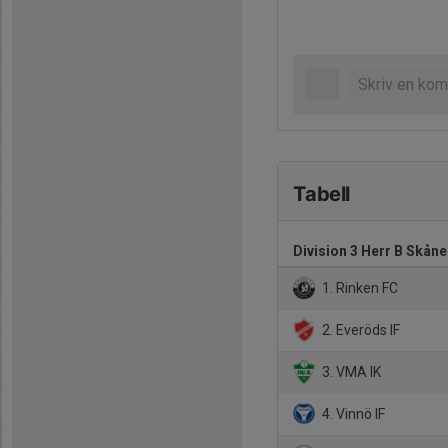
Tabell
Division 3 Herr B Skåne
1. Rinken FC
2. Everöds IF
3. VMA IK
4. Vinnö IF