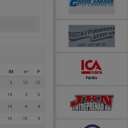
IM
+/-
P
3
13
12
14
3
6
14
-4
4
16
-10
4