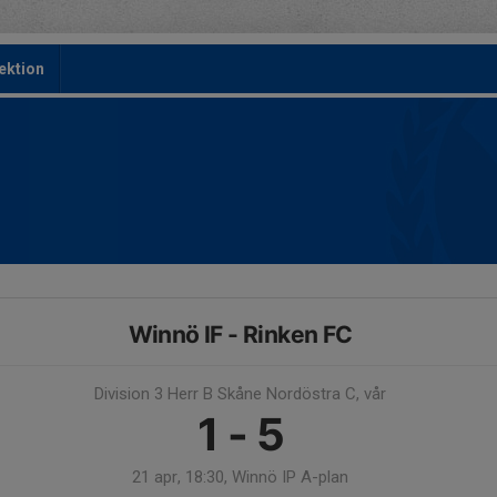
ektion
Winnö IF - Rinken FC
Division 3 Herr B Skåne Nordöstra C, vår
1 - 5
21 apr, 18:30, Winnö IP A-plan