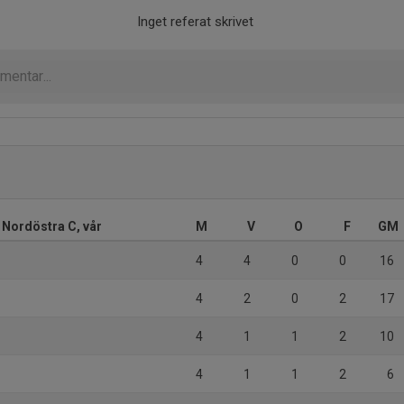
Inget referat skrivet
 Nordöstra C, vår
M
V
O
F
GM
4
4
0
0
16
4
2
0
2
17
4
1
1
2
10
4
1
1
2
6