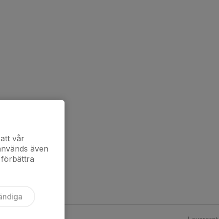
att vår
 används även
 förbättra
ändiga