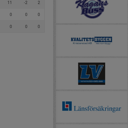
11
-2
2
0
0
0
0
0
0