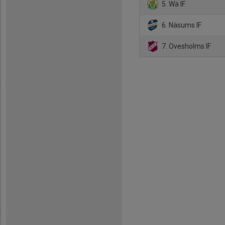
5. Wä IF
6. Näsums IF
7. Ovesholms IF