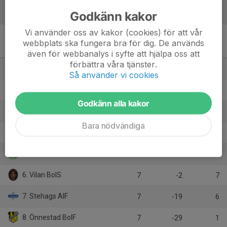
Tabell
Godkänn kakor
Vi använder oss av kakor (cookies) för att vår
Division 3 Herr Junior
webbplats ska fungera bra för dig. De används
Skåne Östra, vår
M
+/-
P
även för webbanalys i syfte att hjälpa oss att
förbättra våra tjänster.
1. Åhus Horna BK
7
16
19
Så använder vi cookies
2. Ifö Bromölla IF
7
14
18
Godkänn alla kakor
3. IFK Simrishamn
7
7
11
Bara nödvändiga
4. Vinnö IF
7
8
10
5. Wä IF
7
5
8
6. Vilan BoIS
7
-2
7
7. Stehags AIF
7
-19
6
8. Önnestad BoIF
7
-29
1