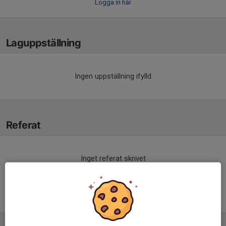
Logga in här
Laguppställning
Ingen uppställning ifylld
Referat
Inget referat skrivet