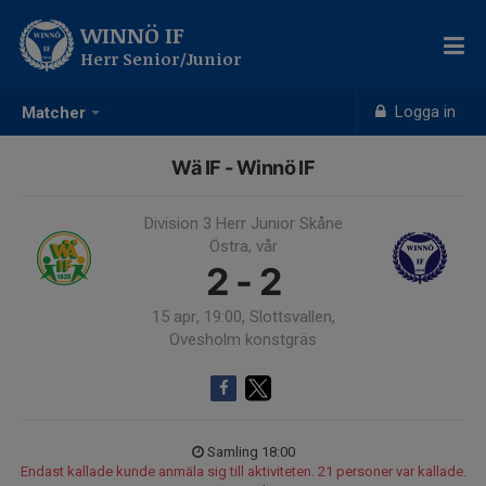
WINNÖ IF
Herr Senior/Junior
Logga in
Matcher
Wä IF - Winnö IF
Division 3 Herr Junior Skåne
Östra, vår
2 - 2
15 apr, 19:00, Slottsvallen,
Ovesholm konstgräs
Samling 18:00
Endast kallade kunde anmäla sig till aktiviteten. 21 personer var kallade.