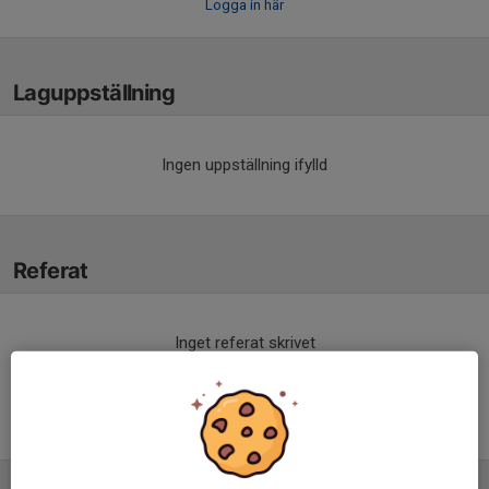
Logga in här
Laguppställning
Ingen uppställning ifylld
Referat
Inget referat skrivet