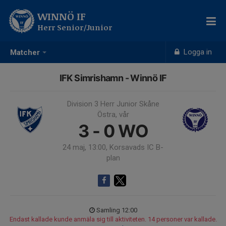
WINNÖ IF
Herr Senior/Junior
Logga in
Matcher
IFK Simrishamn - Winnö IF
Division 3 Herr Junior Skåne
Östra, vår
3 - 0
WO
24 maj, 13:00, Korsavads IC B-
plan
Samling 12:00
Endast kallade kunde anmäla sig till aktiviteten. 14 personer var kallade.