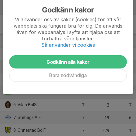
Tabell
Godkänn kakor
Vi använder oss av kakor (cookies) för att vår
Division 3 Herr Junior
webbplats ska fungera bra för dig. De används
Skåne Östra, vår
M
+/-
P
även för webbanalys i syfte att hjälpa oss att
förbättra våra tjänster.
1. Åhus Horna BK
7
16
19
Så använder vi cookies
2. Ifö Bromölla IF
7
14
18
Godkänn alla kakor
3. IFK Simrishamn
7
7
11
Bara nödvändiga
4. Vinnö IF
7
8
10
5. Wä IF
7
5
8
6. Vilan BoIS
7
-2
7
7. Stehags AIF
7
-19
6
8. Önnestad BoIF
7
-29
1