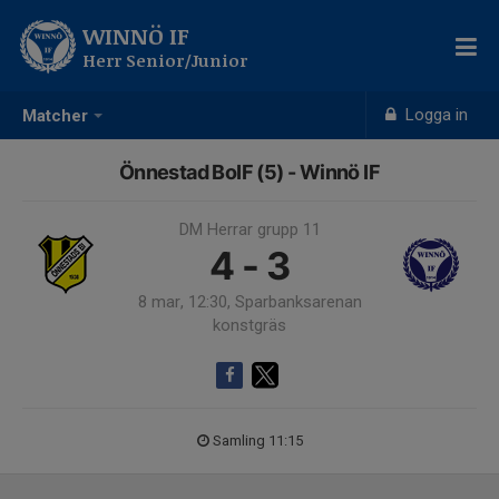
WINNÖ IF
Herr Senior/Junior
Logga in
Matcher
Önnestad BoIF (5) - Winnö IF
DM Herrar grupp 11
4 - 3
8 mar, 12:30, Sparbanksarenan
konstgräs
Samling 11:15