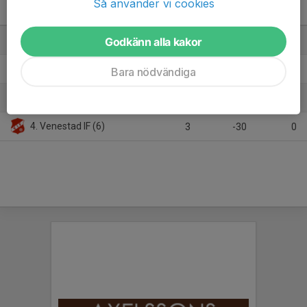
Så använder vi cookies
DM Herrar grupp 11
M
+/-
P
1. Önnestad BoIF (5)
Godkänn alla kakor
3
9
9
2. Vinnö IF (5)
3
7
6
Bara nödvändiga
3. Edenryds IF (6)
3
14
3
4. Venestad IF (6)
3
-30
0