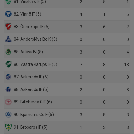
81. Vinslövs IF (5)
2
-5
1
82. Vinnö IF (5)
4
1
5
83. Önneköps IF (5)
3
6
7
84. Anderslövs BoIK (5)
0
0
0
85. Arlövs BI (5)
3
0
4
86. Västra Karups IF (5)
7
8
13
87. Askeröds IF (6)
0
0
0
88. Askeröds IF (5)
2
0
3
89. Billeberga GIF (6)
0
0
0
90. Bjärnums GoIF (5)
3
-8
3
91. Brösarps IF (5)
1
3
3