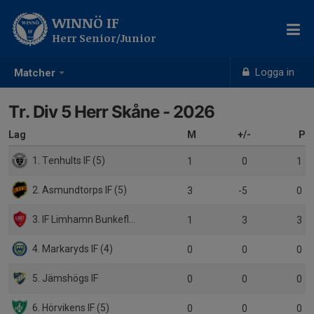
WINNÖ IF
Herr Senior/Junior
Logga in
Matcher
Tr. Div 5 Herr Skåne - 2026
Lag
M
+/-
P
1. Tenhults IF (5)
1
0
1
2. Asmundtorps IF (5)
3
-5
0
3. IF Limhamn Bunkeflo (3)
1
3
3
4. Markaryds IF (4)
0
0
0
5. Jämshögs IF
0
0
0
6. Hörvikens IF (5)
0
0
0