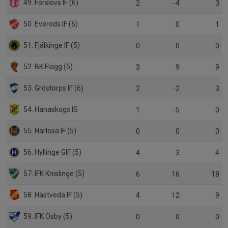
49. Förslövs IF (6)
2
-4
3
50. Everöds IF (6)
1
0
1
51. Fjälkinge IF (5)
0
0
0
52. BK Flagg (5)
3
9
9
53. Gröstorps IF (6)
2
-2
3
54. Hanaskogs IS
1
-5
0
55. Harlösa IF (5)
0
0
0
56. Hyllinge GIF (5)
4
3
4
57. IFK Knislinge (5)
6
16
18
58. Hästveda IF (5)
4
12
9
59. IFK Osby (5)
0
0
0