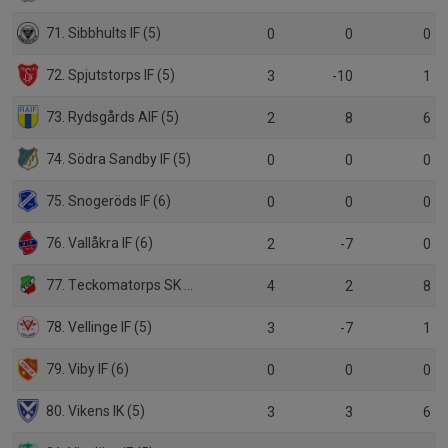
71. Sibbhults IF (5)
0
0
0
72. Spjutstorps IF (5)
3
-10
1
73. Rydsgårds AIF (5)
2
8
6
74. Södra Sandby IF (5)
0
0
0
75. Snogeröds IF (6)
0
0
0
76. Vallåkra IF (6)
2
-7
0
77. Teckomatorps SK (5)
4
2
8
78. Vellinge IF (5)
3
-7
1
79. Viby IF (6)
0
0
0
80. Vikens IK (5)
3
3
6