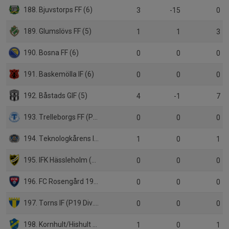
188. Bjuvstorps FF (6)
3
-15
0
189. Glumslövs FF (5)
1
1
3
190. Bosna FF (6)
0
0
0
191. Baskemölla IF (6)
0
0
0
192. Båstads GIF (5)
4
-1
7
193. Trelleborgs FF (P19)
0
0
0
194. Teknologkårens IF LTH (6)
1
0
1
195. IFK Hässleholm (P19 Div.1)
0
0
0
196. FC Rosengård 1917 (HJ Div.1)
0
0
0
197. Torns IF (P19 Div.1)
0
0
0
198. Kornhult/Hishult FF (5)
1
0
1