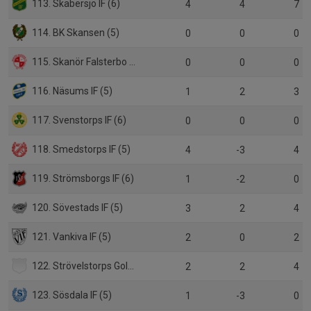
113. Skabersjö IF (6)
4
4
7
114. BK Skansen (5)
0
0
0
115. Skanör Falsterbo IF (5)
0
0
0
116. Näsums IF (5)
1
2
3
117. Svenstorps IF (6)
0
0
0
118. Smedstorps IF (5)
4
-3
4
119. Strömsborgs IF (6)
1
-2
0
120. Sövestads IF (5)
3
2
4
121. Vankiva IF (5)
2
0
2
122. Strövelstorps GoIF (6)
2
2
4
123. Sösdala IF (5)
1
-3
0