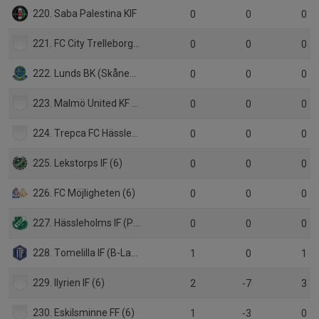
220. Saba Palestina KIF
0
0
0
221. FC City Trelleborg (5)
0
0
0
222. Lunds BK (Skåneserie P15)
0
0
0
223. Malmö United KF (6)
0
0
0
224. Trepca FC Hässleholm (5)
0
0
0
225. Lekstorps IF (6)
0
0
0
226. FC Möjligheten (6)
0
0
0
227. Hässleholms IF (P19 Div.1)
0
0
0
228. Tomelilla IF (B-Lag)
1
0
1
229. Ilyrien IF (6)
2
-7
3
230. Eskilsminne FF (6)
1
-3
0