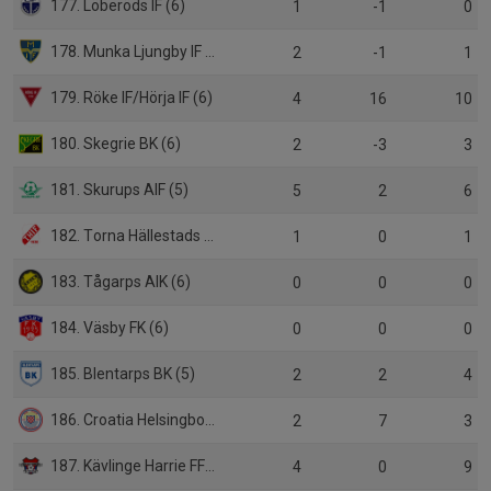
177. Löberöds IF (6)
1
-1
0
178. Munka Ljungby IF (5)
2
-1
1
179. Röke IF/Hörja IF (6)
4
16
10
180. Skegrie BK (6)
2
-3
3
181. Skurups AIF (5)
5
2
6
182. Torna Hällestads IF (5)
1
0
1
183. Tågarps AIK (6)
0
0
0
184. Väsby FK (6)
0
0
0
185. Blentarps BK (5)
2
2
4
186. Croatia Helsingborg KIF (5)
2
7
3
187. Kävlinge Harrie FF (5)
4
0
9