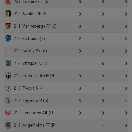
209. Trollenäs IF (6)
0
0
0
210. Azalea BK (5)
0
0
0
211. Vanneberga FF (6)
0
0
0
212. FC Näset (5)
2
5
6
213. Balsby SK (6)
0
0
0
214. Vittsjö GIK (6)
1
-6
0
215. Ifö Bromölla IF (HJ div 3)
0
0
0
216. Tygelsjö IK
0
0
0
217. Tygelsjö IK (5)
3
0
4
218. Janstorps AIF (HJ Div.3)
0
0
0
219. Ängelholms FF (P17 Div.1)
1
-4
0