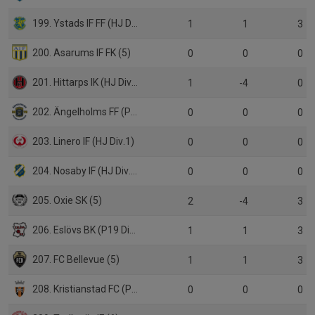
199. Ystads IF FF (HJ Div.1)
1
1
3
200. Asarums IF FK (5)
0
0
0
201. Hittarps IK (HJ Div.1)
1
-4
0
202. Ängelholms FF (P19)
0
0
0
203. Linero IF (HJ Div.1)
0
0
0
204. Nosaby IF (HJ Div.1)
0
0
0
205. Oxie SK (5)
2
-4
3
206. Eslövs BK (P19 Div.1)
1
1
3
207. FC Bellevue (5)
1
1
3
208. Kristianstad FC (P19 Div.1)
0
0
0