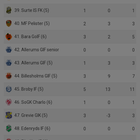
39. Surte IS FK (5)
1
0
1
40. MF Pelister (5)
2
3
3
41. Bara GoIF (6)
3
2
5
42. Allerums GIF senior
0
0
0
43. Allerums GIF (5)
1
3
3
44. Billesholms GIF (5)
3
9
7
45. Broby IF (5)
5
13
11
46. SoGK Charlo (6)
1
0
1
47. Grevie GIK (5)
3
-3
3
48. Edenryds IF (6)
0
0
0