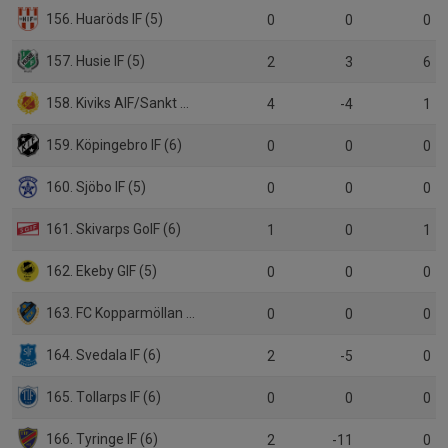
156. Huaröds IF (5)
0
0
0
157. Husie IF (5)
2
3
6
158. Kiviks AIF/Sankt Olofs IF (5)
4
-4
1
159. Köpingebro IF (6)
0
0
0
160. Sjöbo IF (5)
0
0
0
161. Skivarps GoIF (6)
1
0
1
162. Ekeby GIF (5)
0
0
0
163. FC Kopparmöllan (6)
0
0
0
164. Svedala IF (6)
2
-5
0
165. Tollarps IF (6)
0
0
0
166. Tyringe IF (6)
2
-11
0