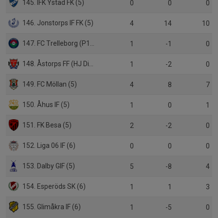
145. IFK Ystad FK (5)
0
0
0
146. Jonstorps IF FK (5)
4
14
10
147. FC Trelleborg (P19)
1
-1
0
148. Åstorps FF (HJ Div.1)
1
-2
0
149. FC Möllan (5)
4
8
7
150. Åhus IF (5)
1
0
1
151. FK Besa (5)
2
-2
0
152. Liga 06 IF (6)
0
0
0
153. Dalby GIF (5)
5
-8
4
154. Esperöds SK (6)
1
1
3
155. Glimåkra IF (6)
1
-5
0