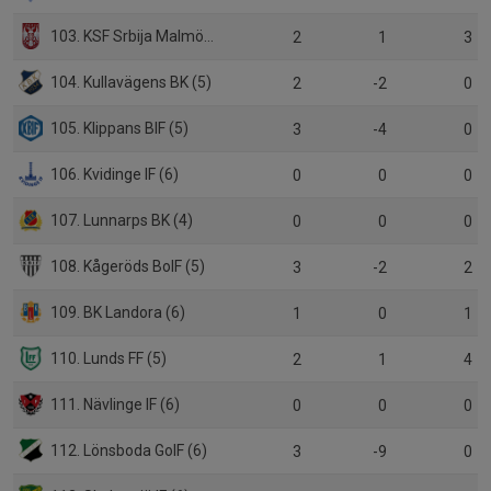
103. KSF Srbija Malmö (5)
2
1
3
104. Kullavägens BK (5)
2
-2
0
105. Klippans BIF (5)
3
-4
0
106. Kvidinge IF (6)
0
0
0
107. Lunnarps BK (4)
0
0
0
108. Kågeröds BoIF (5)
3
-2
2
109. BK Landora (6)
1
0
1
110. Lunds FF (5)
2
1
4
111. Nävlinge IF (6)
0
0
0
112. Lönsboda GoIF (6)
3
-9
0