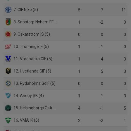
7. GIF Nike (5)
5
7
11
8. Snöstorp Nyhem FF (5)
1
-2
0
9. Oskarström IS (5)
0
0
0
10. Trönninge IF (5)
1
-1
0
11. Väröbacka GIF (5)
1
4
3
12. Hvetlanda GIF (5)
1
5
3
13. Rydaholms GoIF (5)
0
0
0
14. Aneby SK (4)
1
1
3
15. Helsingborgs Östra IF (6)
4
-1
5
16. VMA IK (6)
2
-2
1