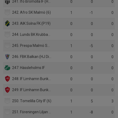
241. Ifö Bromölla IF (HJ Div.1)
0
0
0
242. Afro SK Malmö (6)
1
-1
0
243. AIK Solna FK (P19)
0
0
0
244. Lunds BK Krubban (6)
0
0
0
245. Prespa Malmö SK (6)
1
-5
0
246. FBK Balkan (HJ Div.1)
0
0
0
247. Hässleholms IF
0
0
0
248. IF Limhamn Bunkeflo (div 3)
0
0
0
249. IF Limhamn Bunkeflo (P17 Div 1)
0
0
0
250. Tomelilla City IF (6)
1
5
3
251. Föreningen Liljan (6)
1
-8
0