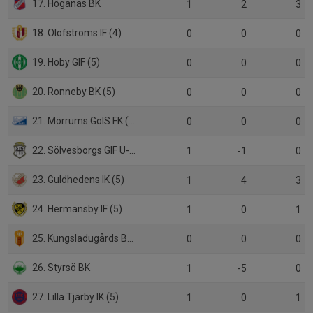
17. Höganäs BK
1
2
3
18. Olofströms IF (4)
0
0
0
19. Hoby GIF (5)
0
0
0
20. Ronneby BK (5)
0
0
0
21. Mörrums GoIS FK (5)
0
0
0
22. Sölvesborgs GIF U-lag (5)
1
-1
0
23. Guldhedens IK (5)
1
4
3
24. Hermansby IF (5)
1
0
1
25. Kungsladugårds BK (5)
0
0
0
26. Styrsö BK
1
-5
0
27. Lilla Tjärby IK (5)
1
0
1