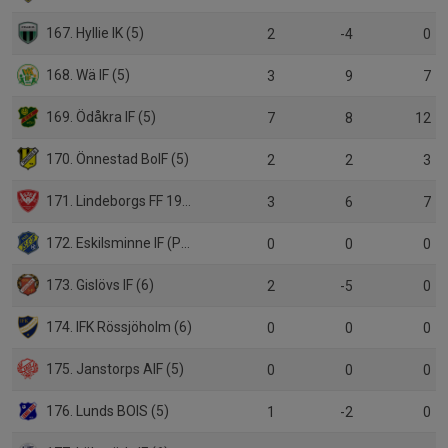
167. Hyllie IK (5)
2
-4
0
168. Wä IF (5)
3
9
7
169. Ödåkra IF (5)
7
8
12
170. Önnestad BoIF (5)
2
2
3
171. Lindeborgs FF 1948 (5)
3
6
7
172. Eskilsminne IF (P19 Div.1)
0
0
0
173. Gislövs IF (6)
2
-5
0
174. IFK Rössjöholm (6)
0
0
0
175. Janstorps AIF (5)
0
0
0
176. Lunds BOIS (5)
1
-2
0