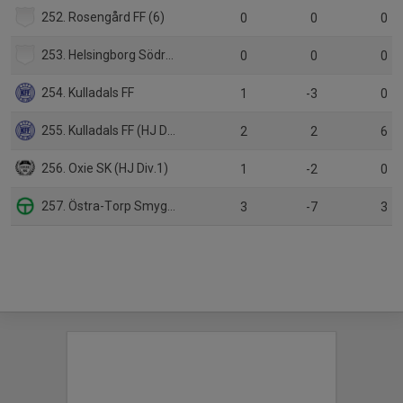
252. Rosengård FF (6)
0
0
0
253. Helsingborg Södra IF (6)
0
0
0
254. Kulladals FF
1
-3
0
255. Kulladals FF (HJ Div.1)
2
2
6
256. Oxie SK (HJ Div.1)
1
-2
0
257. Östra-Torp Smygehuk FF (6)
3
-7
3