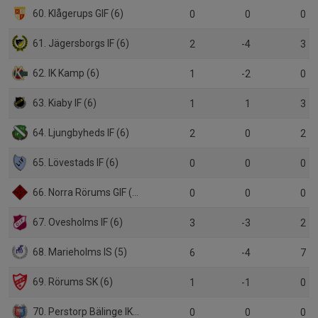
60. Klågerups GIF (6)
0
0
0
61. Jägersborgs IF (6)
2
-4
3
62. IK Kamp (6)
1
-2
0
63. Kiaby IF (6)
1
1
3
64. Ljungbyheds IF (6)
2
0
2
65. Lövestads IF (6)
0
0
0
66. Norra Rörums GIF (6)
0
0
0
67. Ovesholms IF (6)
3
-3
2
68. Marieholms IS (5)
6
-4
7
69. Rörums SK (6)
1
-1
0
70. Perstorp Bälinge IK (5)
0
0
0