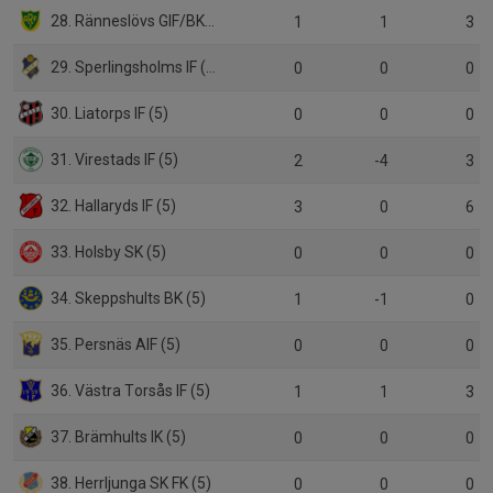
28. Ränneslövs GIF/BK Walldia (6)
1
1
3
29. Sperlingsholms IF (5)
0
0
0
30. Liatorps IF (5)
0
0
0
31. Virestads IF (5)
2
-4
3
32. Hallaryds IF (5)
3
0
6
33. Holsby SK (5)
0
0
0
34. Skeppshults BK (5)
1
-1
0
35. Persnäs AIF (5)
0
0
0
36. Västra Torsås IF (5)
1
1
3
37. Brämhults IK (5)
0
0
0
38. Herrljunga SK FK (5)
0
0
0