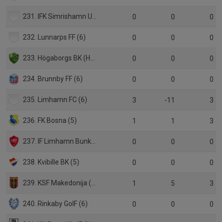
231. IFK Simrishamn United (5)
0
0
0
232. Lunnarps FF (6)
0
0
0
233. Högaborgs BK (HJ Div.2)
0
0
0
234. Brunnby FF (6)
0
0
0
235. Limhamn FC (6)
3
-11
3
236. FK Bosna (5)
1
1
3
237. IF Limhamn Bunkeflo (P19 Div.1)
0
0
0
238. Kvibille BK (5)
0
0
0
239. KSF Makedonija (6)
1
5
3
240. Rinkaby GoIF (6)
0
0
0