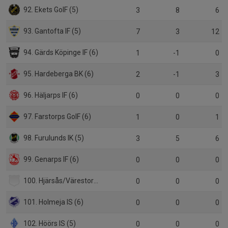
92. Ekets GoIF (5)
3
8
6
93. Gantofta IF (5)
7
3
12
94. Gärds Köpinge IF (6)
1
-1
0
95. Hardeberga BK (6)
2
-1
3
96. Häljarps IF (6)
0
0
0
97. Farstorps GoIF (6)
1
0
1
98. Furulunds IK (5)
3
5
6
99. Genarps IF (6)
0
0
0
100. Hjärsås/Värestorps IF (6)
0
0
0
101. Holmeja IS (6)
0
0
0
102. Höörs IS (5)
0
0
0