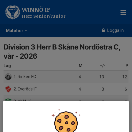
WINNÖ IF
Herr Senior/Junior
Logga in
Matcher
Division 3 Herr B Skåne Nordöstra C,
vår - 2026
Lag
M
+/-
P
1. Rinken FC
4
13
12
2. Everöds IF
4
3
6
3. VMA IK
4
-4
4
4. Vinnö IF
4
-10
4
5. Wä IF
4
-2
2