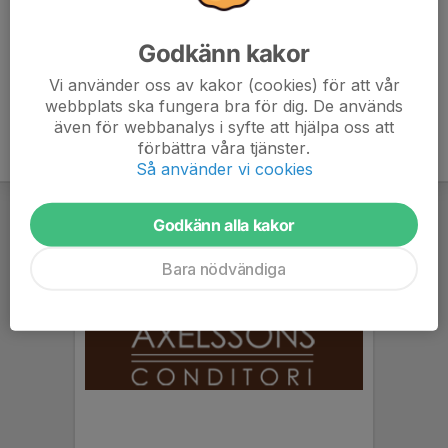
6. Näsums IF
0
0
0
Godkänn kakor
7. Ovesholms IF
0
0
0
Vi använder oss av kakor (cookies) för att vår
webbplats ska fungera bra för dig. De används
även för webbanalys i syfte att hjälpa oss att
förbättra våra tjänster.
Så använder vi cookies
Godkänn alla kakor
Bara nödvändiga