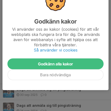
under söndagen.
SM-turneringen avslutas med mixedklassen på söndagen då
Katarina Åmark och Jonas Nilsson försvarar Winnös färger.
Godkänn kakor
Dela nyhet
Vi använder oss av kakor (cookies) för att vår
webbplats ska fungera bra för dig. De används
även för webbanalys i syfte att hjälpa oss att
förbättra våra tjänster.
Kommentarer
Så använder vi cookies
Godkänn alla kakor
Bara nödvändiga
Tidigare nyheter
Dags att anmäla sig till pingisträning
30 sep 2025
0
Dags att anmäla sig till pingisträning
26 sep 2024
0