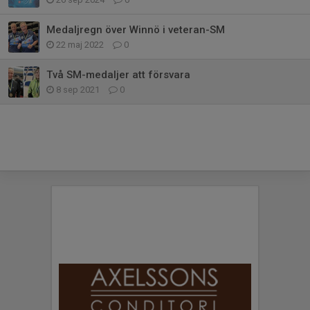
Medaljregn över Winnö i veteran-SM
22 maj 2022
0
Två SM-medaljer att försvara
8 sep 2021
0