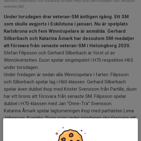
Gerhard Silberbach och Katarina Åmark med sina SM-medaljer från senaste
veteran-SM.
Under torsdagen drar veteran-SM äntligen igång. Ett SM
som skulle avgjorts i Eskilstuna i januari. Nu är spelplats
Karlskrona och fem Winnöspelare är anmälda. Gerhard
Silberbach och Katarina Åmark har dessutom SM-medaljer
att försvara från senaste veteran-SM i Helsingborg 2020.
Stefan Filipsson och Gerhard Silberbach är först ut av
Winnökvintetten. Duon spelar singelspelet i H70 respektive H65
under torsdagen.
Under fredagen är sedan alla Winnöspelare i farten. Filipsson
och Silberbach spelar lag i H60-klassen. Gerhard Silberbach
spelar även dubbel ihop med Krister Svensson från Partille, duon
har ett brons att försvara från senaste SM. Filipsson spelar
dubbel i H70-klassen med Jan ”Önne-Trä” Svensson.
Katarina Åmark spelar lagturneringen ihop med parhästen Lena
Johnsson, Kvarnby. Duon som under söndagen ska försvara ett
SM-guld i dubbel. På lördag väntar singelspelet för Katarina.
Jens Hermansen och Jonas Nilsson spelar lagtävlingen i H50
under fredagen, singelklassen under lördagen och dubbel ihop