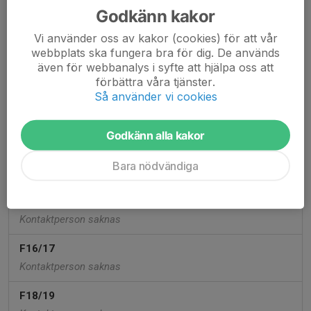
Godkänn kakor
Michael Davidsson
, Tränare
Vi använder oss av kakor (cookies) för att vår
P16/17
webbplats ska fungera bra för dig. De används
även för webbanalys i syfte att hjälpa oss att
P18/19
förbättra våra tjänster.
Madeleine Börsbo
, Tränare
Så använder vi cookies
Malin Stjärna
, Lagförälder
Godkänn alla kakor
PF20/21
Kim Lyttkens
, Lagledare
Bara nödvändiga
Sara Åkesson
, Lagledare
F14
Kontaktperson saknas
F16/17
Kontaktperson saknas
F18/19