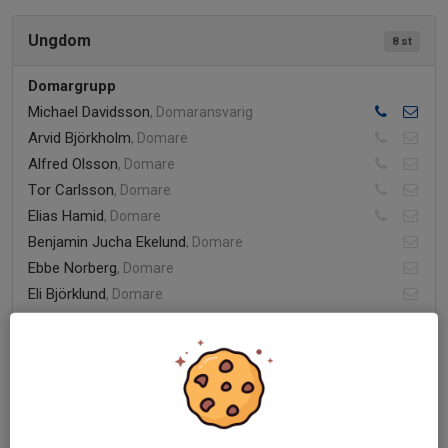
Ungdom
8 st
Domargrupp
Michael Davidsson
, Domaransvarig
Arvid Björkholm
, Domare
Alfred Olsson
, Domare
Tor Carlsson
, Domare
Elias Hamid
, Domare
Benjamin Jucha Ekelund
, Domare
Ebbe Norberg
, Domare
Eli Björklund
, Domare
Elton Davidsson
, Domare
Valter Sjöholm
, Domare
Scott Wärvik
, Domare
P14/15
Glenn Björklund
, Tränare