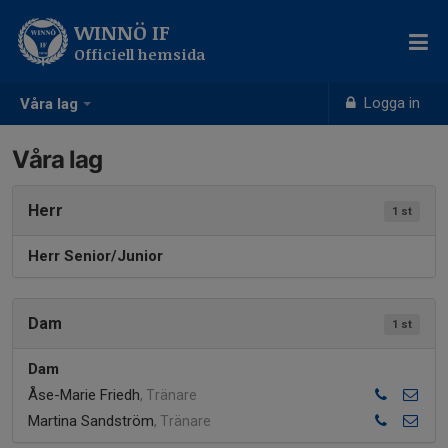
WINNÖ IF
Officiell hemsida
Logga in
Våra lag
Våra lag
Herr
1 st
Herr Senior/Junior
Dam
1 st
Dam
Åse-Marie Friedh
, Tränare
Martina Sandström
, Tränare