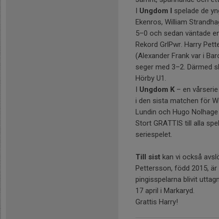
I
Ungdom I
spelade de yn
Ekenros, William Strandh
5–0 och sedan väntade en 
Rekord GrlPwr. Harry Pet
(Alexander Frank var i Ba
seger med 3–2. Därmed sl
Hörby U1.
I
Ungdom K
– en vårserie
i den sista matchen för Wi
Lundin och Hugo Nolhage
Stort GRATTIS till alla sp
seriespelet.
Till sist
kan vi också avslöj
Pettersson, född 2015, är 
pingisspelarna blivit utt
17 april i Markaryd.
Grattis Harry!