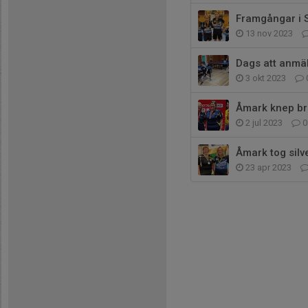
Framgångar i 
13 nov 2023
Dags att anmäla
3 okt 2023
Åmark knep br
2 jul 2023
0
Åmark tog silv
23 apr 2023