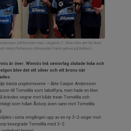
dersson Othfors blev trea i Ungdom C. Silver blev det för Noel
ch Harry Pettersson (Alexander Frank saknas på bilden) i
nnis är över. Winnös två seniorlag slutade tvåa och
helgen blev det ett silver och ett brons när
ades.
dje bästa ungdomsserie – åkte Casper Andersson
on till Tomelilla som tabellfyra, men hade en liten
Då krävdes segrar mot både trean Tomelilla och
tidigt som tvåan Åstorp även vann mot Tomelilla.
g.
följdes i sista omgången upp av en ny 3–2-seger mot
orp besegrade Tomelilla med 3–2.
 underbart brons!