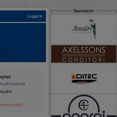
Sponsorer
Logga in
nyhet
la på Facebook
la på X
heter via RSS