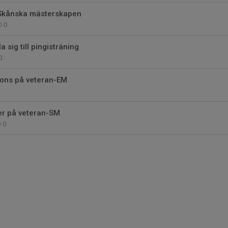
Skånska mästerskapen
0
 sig till pingisträning
0
ons på veteran-EM
er på veteran-SM
0