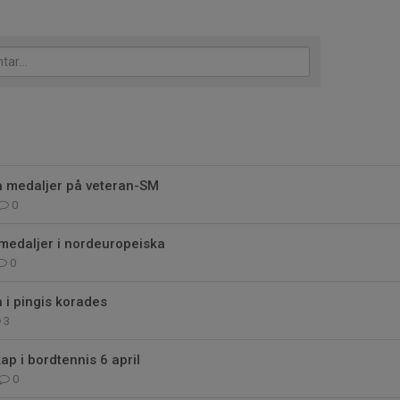
å medaljer på veteran-SM
0
medaljer i nordeuropeiska
0
i pingis korades
3
p i bordtennis 6 april
0