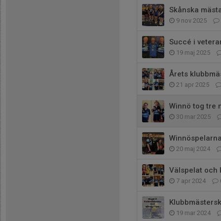
Skånska mästa
9 nov 2025
Succé i vetera
19 maj 2025
Årets klubbmä
21 apr 2025
Winnö tog tre 
30 mar 2025
Winnöspelarna
20 maj 2024
Välspelat och
7 apr 2024
Klubbmästerska
19 mar 2024