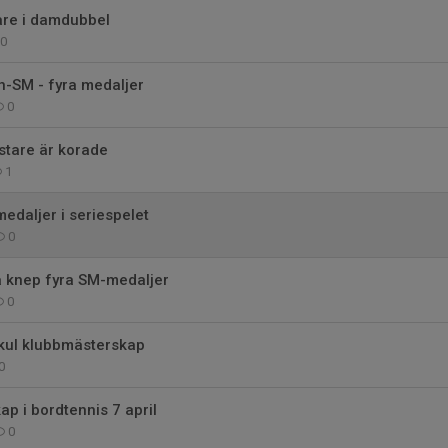
re i damdubbel
0
n-SM - fyra medaljer
0
stare är korade
1
medaljer i seriespelet
0
 knep fyra SM-medaljer
0
 kul klubbmästerskap
0
p i bordtennis 7 april
0