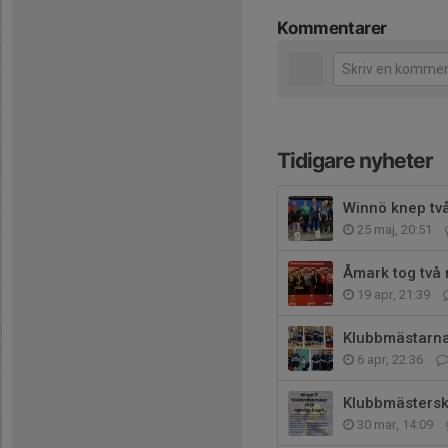
Kommentarer
Tidigare nyheter
Winnö knep tv
25 maj, 20:51
Åmark tog två 
19 apr, 21:39
Klubbmästarna 
6 apr, 22:36
Klubbmästerska
30 mar, 14:09