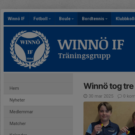
Winnö IF
Fotboll
Boule
Bordtennis
Klubbkoll
WINNÖ IF
Träningsgrupp
Winnö tog tre 
Hem
30 mar 2025
0 kom
Nyheter
Medlemmar
Matcher