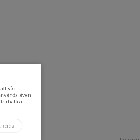
att vår
 används även
 förbättra
ändiga