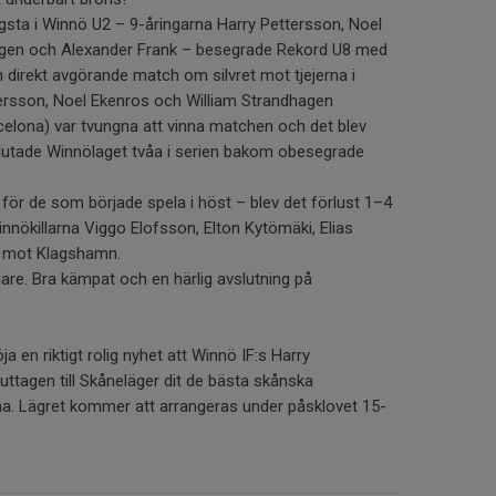
gsta i Winnö U2 – 9-åringarna Harry Pettersson, Noel
agen och Alexander Frank – besegrade Rekord U8 med
direkt avgörande match om silvret mot tjejerna i
tersson, Noel Ekenros och William Strandhagen
rcelona) var tvungna att vinna matchen och det blev
utade Winnölaget tvåa i serien bakom obesegrade
 för de som började spela i höst – blev det förlust 1–4
nnökillarna Viggo Elofsson, Elton Kytömäki, Elias
 mot Klagshamn.
elare. Bra kämpat och en härlig avslutning på
a en riktigt rolig nyhet att Winnö IF:s Harry
uttagen till Skåneläger dit de bästa skånska
agna. Lägret kommer att arrangeras under påsklovet 15-