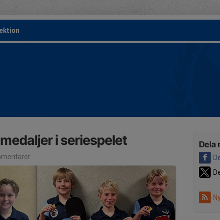
ektion
medaljer i seriespelet
Dela 
mentarer
De
De
Ny