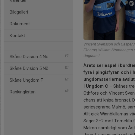
Kalender
Bildgalleri
Dokument
Kontakt
Vincent Svensson och Casper An
Ekenros, William Strandhagen o
Ungdom I.
Skåne Division 4 Nö
Årets seriespel i bordte
Skåne Division 5 Nö
fyra i pingisfyran och i 
ungdomsserierna avslut
Skåne Ungdom F
I
Ungdom C
– Skånes tre
Rankinglistan
Othfors och Vincent Svenss
chans att knipa bronset. 
seriesegrarna Malmö, sam
Allt gick Winnökillarnas vä
Seger 3–2 mot Tomelilla 
Malmö samtidigt som Åst
Jämnt, spännande och ett