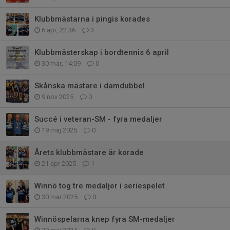
Klubbmästarna i pingis korades
6 apr, 22:36
3
Klubbmästerskap i bordtennis 6 april
30 mar, 14:09
0
Skånska mästare i damdubbel
9 nov 2025
0
Succé i veteran-SM - fyra medaljer
19 maj 2025
0
Årets klubbmästare är korade
21 apr 2025
1
Winnö tog tre medaljer i seriespelet
30 mar 2025
0
Winnöspelarna knep fyra SM-medaljer