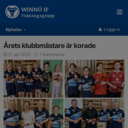
WINNÖ IF
Träningsgrupp
Logga in
Nyheter
Årets klubbmästare är korade
21 apr 2025
1 kommentar