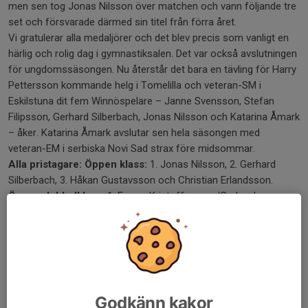
men sen tog Jonas Nilsson över matchen och vann följande tre
set och försvarade därmed sin titel från förra året.
Vi gratulerar alla medaljörer och det blev precis som vanligt en
härlig och rolig dag i gymnastiksalen. Det var också avslutningen
för ungdomssäsongen. Nu återstår det bara en tävling för Harry
Pettersson kommande helg i Tomelilla och veteran-SM i
Eskilstuna dit fem Winnöspelare – Janne Svensson, Stefan
Filipsson, Gerhard Silberbach, Jonas Nilsson och Katarina Åmark
– åker. Katarina Åmark avslutar sen hela säsongen med
veteran-EM i serbiska Novi Sad strax före midsommar.
Alla pristagare: Öppen klass:
1. Jonas Nilsson, 2. Gerhard
Silberbach, 3. Håkan Gustavsson och Christian Erlandsson.
Öppen dubbelklass:
1. Emma Kristoffersson/Gerhard
Silberbach, 2. Casper Andersson Othfors/Jan Svensson.
Pojkar 2009-2012:
1. Vincent Svensson, 2. Casper Andersson
Othfors, 3. Elton Kytömäki, 4. Hugo Nolhage, 5. Elias Lundin.
Pojkar/Flickor 2013-2106:
1. Harry Pettersson, 2. Noel
Ekenros, 3. William Strandhagen, 4. Alexander Frank, 5. Vilmer
Kristoffersson, 6. Hanna Wendel.
Godkänn kakor