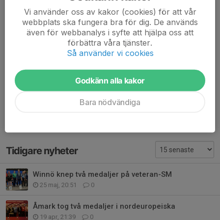
Dela nyhet
Vi använder oss av kakor (cookies) för att vår
webbplats ska fungera bra för dig. De används
även för webbanalys i syfte att hjälpa oss att
förbättra våra tjänster.
Så använder vi cookies
Kommentarer
Fredrik P
21 apr 2025
Godkänn alla kakor
Grattis till alla vinnarna! 🏆 Bra ordnat som vanligt av
Jonas och en riktigt kul pingisdag.🏓
Bara nödvändiga
Tidigare nyheter
Winnö knep två medaljer på veteran-SM
25 maj, 20:51
0
Åmark tog två medaljer i nordeuropeiska
19 apr, 21:39
0