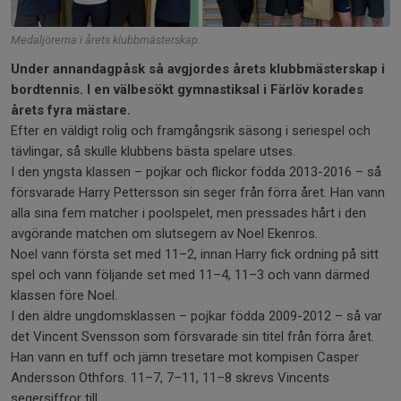
Medaljörerna i årets klubbmästerskap.
Under annandagpåsk så avgjordes årets klubbmästerskap i
bordtennis. I en välbesökt gymnastiksal i Färlöv korades
årets fyra mästare.
Efter en väldigt rolig och framgångsrik säsong i seriespel och
tävlingar, så skulle klubbens bästa spelare utses.
I den yngsta klassen – pojkar och flickor födda 2013-2016 – så
försvarade Harry Pettersson sin seger från förra året. Han vann
alla sina fem matcher i poolspelet, men pressades hårt i den
avgörande matchen om slutsegern av Noel Ekenros.
Noel vann första set med 11–2, innan Harry fick ordning på sitt
spel och vann följande set med 11–4, 11–3 och vann därmed
klassen före Noel.
I den äldre ungdomsklassen – pojkar födda 2009-2012 – så var
det Vincent Svensson som försvarade sin titel från förra året.
Han vann en tuff och jämn tresetare mot kompisen Casper
Andersson Othfors. 11–7, 7–11, 11–8 skrevs Vincents
segersiffror till.