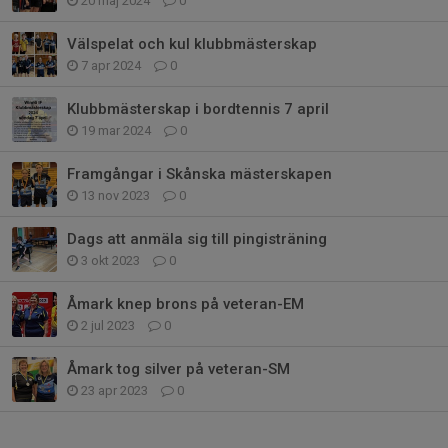
20 maj 2024
0
Välspelat och kul klubbmästerskap
7 apr 2024
0
Klubbmästerskap i bordtennis 7 april
19 mar 2024
0
Framgångar i Skånska mästerskapen
13 nov 2023
0
Dags att anmäla sig till pingisträning
3 okt 2023
0
Åmark knep brons på veteran-EM
2 jul 2023
0
Åmark tog silver på veteran-SM
23 apr 2023
0