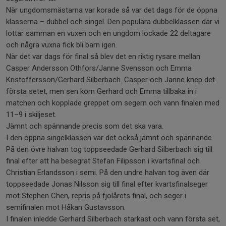
När ungdomsmästarna var korade så var det dags för de öppna
klasserna – dubbel och singel. Den populära dubbelklassen där vi
lottar samman en vuxen och en ungdom lockade 22 deltagare
och några vuxna fick bli barn igen.
När det var dags för final så blev det en riktig rysare mellan
Casper Andersson Othfors/Janne Svensson och Emma
Kristoffersson/Gerhard Silberbach. Casper och Janne knep det
första setet, men sen kom Gerhard och Emma tillbaka in i
matchen och kopplade greppet om segern och vann finalen med
11–9 i skiljeset.
Jämnt och spännande precis som det ska vara.
I den öppna singelklassen var det också jämnt och spännande.
På den övre halvan tog toppseedade Gerhard Silberbach sig till
final efter att ha besegrat Stefan Filipsson i kvartsfinal och
Christian Erlandsson i semi. På den undre halvan tog även där
toppseedade Jonas Nilsson sig till final efter kvartsfinalseger
mot Stephen Chen, repris på fjolårets final, och seger i
semifinalen mot Håkan Gustavsson.
I finalen inledde Gerhard Silberbach starkast och vann första set,