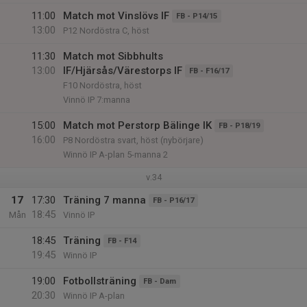
11:00
Match mot Vinslövs IF
FB - P14/15
13:00
P12 Nordöstra C, höst
11:30
Match mot Sibbhults
13:00
IF/Hjärsås/Värestorps IF
FB - F16/17
F10 Nordöstra, höst
Vinnö IP 7:manna
15:00
Match mot Perstorp Bälinge IK
FB - P18/19
16:00
P8 Nordöstra svart, höst (nybörjare)
Winnö IP A-plan 5-manna 2
v.34
17
17:30
Träning 7 manna
FB - P16/17
18:45
Mån
Vinnö IP
18:45
Träning
FB - F14
19:45
Winnö IP
19:00
Fotbollsträning
FB - Dam
20:30
Winnö IP A-plan