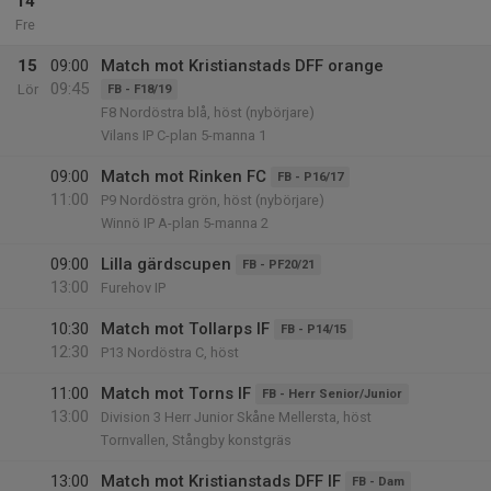
14
Fre
15
09:00
Match mot Kristianstads DFF orange
09:45
Lör
FB - F18/19
F8 Nordöstra blå, höst (nybörjare)
Vilans IP C-plan 5-manna 1
09:00
Match mot Rinken FC
FB - P16/17
11:00
P9 Nordöstra grön, höst (nybörjare)
Winnö IP A-plan 5-manna 2
09:00
Lilla gärdscupen
FB - PF20/21
13:00
Furehov IP
10:30
Match mot Tollarps IF
FB - P14/15
12:30
P13 Nordöstra C, höst
11:00
Match mot Torns IF
FB - Herr Senior/Junior
13:00
Division 3 Herr Junior Skåne Mellersta, höst
Tornvallen, Stångby konstgräs
13:00
Match mot Kristianstads DFF IF
FB - Dam