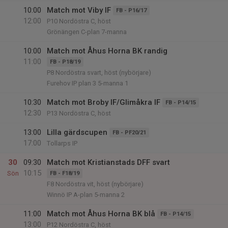
10:00
Match mot Viby IF
FB - P16/17
12:00
P10 Nordöstra C, höst
Grönängen C-plan 7-manna
10:00
Match mot Åhus Horna BK randig
11:00
FB - P18/19
P8 Nordöstra svart, höst (nybörjare)
Furehov IP plan 3 5-manna 1
10:30
Match mot Broby IF/Glimåkra IF
FB - P14/15
12:30
P13 Nordöstra C, höst
13:00
Lilla gärdscupen
FB - PF20/21
17:00
Tollarps IP
30
09:30
Match mot Kristianstads DFF svart
10:15
Sön
FB - F18/19
F8 Nordöstra vit, höst (nybörjare)
Winnö IP A-plan 5-manna 2
11:00
Match mot Åhus Horna BK blå
FB - P14/15
13:00
P12 Nordöstra C, höst