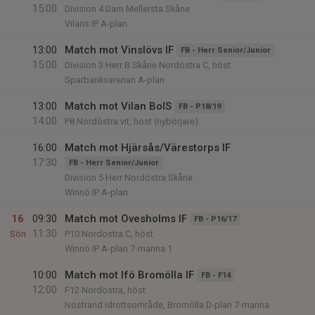
15:00
Division 4 Dam Mellersta Skåne
Vilans IP A-plan
13:00
Match mot Vinslövs IF
FB - Herr Senior/Junior
15:00
Division 3 Herr B Skåne Nordöstra C, höst
Sparbanksarenan A-plan
13:00
Match mot Vilan BoIS
FB - P18/19
14:00
P8 Nordöstra vit, höst (nybörjare)
16:00
Match mot Hjärsås/Värestorps IF
17:30
FB - Herr Senior/Junior
Division 5 Herr Nordöstra Skåne
Winnö IP A-plan
16
09:30
Match mot Ovesholms IF
FB - P16/17
11:30
Sön
P10 Nordöstra C, höst
Winnö IP A-plan 7-manna 1
10:00
Match mot Ifö Bromölla IF
FB - F14
12:00
F12 Nordöstra, höst
Ivöstrand idrottsområde, Bromölla D-plan 7-manna