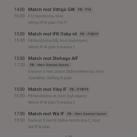
14:00
Match mot Vittsjö GIK
FB - F14
16:00
F12 Nordöstra, höst
Vittsjö IP B-plan (7m7)
15:00
Match mot IFK Osby vit
FB - F18/19
15:45
F8 Nordöstra blå, höst (nybörjare)
Winnö IP A-plan 5-manna 2
15:00
Match mot Stehags AIF
17:00
FB - Herr Senior/Junior
Division 3 Herr Junior Skåne Mellersta, höst
Gyavallen, Stehag B-plan
15:00
Match mot Viby IF
FB - P18/19
16:00
P8 Nordöstra vit, höst (nybörjare)
Winnö IP A-plan 5-manna 2
17:00
Match mot Wä IF
FB - Herr Senior/Junior
19:00
Division 3 Herr B Skåne Nordöstra C, höst
Wä IP A-plan
v.36