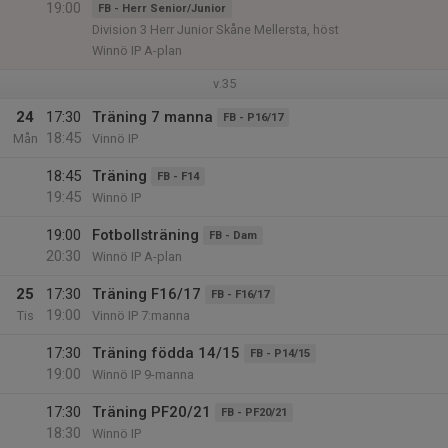
19:00
FB - Herr Senior/Junior
Division 3 Herr Junior Skåne Mellersta, höst
Winnö IP A-plan
v.35
24
17:30
Träning 7 manna
FB - P16/17
18:45
Mån
Vinnö IP
18:45
Träning
FB - F14
19:45
Winnö IP
19:00
Fotbollsträning
FB - Dam
20:30
Winnö IP A-plan
25
17:30
Träning F16/17
FB - F16/17
19:00
Tis
Vinnö IP 7:manna
17:30
Träning födda 14/15
FB - P14/15
19:00
Winnö IP 9-manna
17:30
Träning PF20/21
FB - PF20/21
18:30
Winnö IP