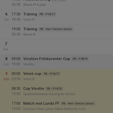
20:30
Winnö IP A-plan
6
17:30
Träning
FB - P16/17
18:45
Tor
Vinnö IP
19:00
Träning
FB - Herr Senior/Junior
20:30
Winnö IP
7
Fre
8
09:00
Vinslövs Fritidscenter Cup
FB - F18/19
19:00
Lör
Vinslöv
9
00:00
Vinnö cup
FB - P16/17
23:59
Sön
Vinnö IP
08:30
Cup Vinslöv
FB - P14/15
19:00
Sparbanksarenan konstgräs Vinslöv
17:00
Match mot Lunds FF
FB - Herr Senior/Junior
19:00
Division 3 Herr Junior Skåne Mellersta, höst