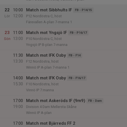
22
10:00
Match mot Sibbhults IF
FB - P14/15
12:00
Lör
P12 Nordöstra C, höst
Färevallen A-plan 7-manna 1
23
11:00
Match mot Yngsjö IF
FB - P16/17
13:00
Sön
P10 Nordöstra C, höst
Yngsjö IP B-plan 7-manna
11:30
Match mot IFK Osby
FB - F14
13:30
F12 Nordöstra, höst
Winnö IP A-plan 7-manna 1
14:00
Match mot IFK Osby
FB - F16/17
15:30
F10 Nordöstra, höst
Vinnö IP 7:manna
17:00
Match mot Askeröds IF (9m9)
FB - Dam
19:00
Division 4 Dam Mellersta Skåne
Winnö IP A-plan
17:00
Match mot Bjärreds FF 2