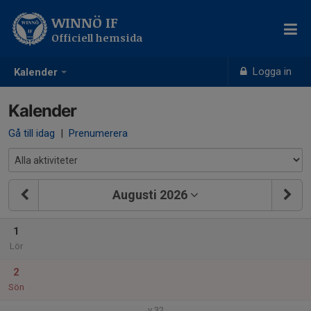
WINNÖ IF
Officiell hemsida
Logga in
Kalender
Kalender
Gå till idag
|
Prenumerera
Augusti 2026
1
Lör
2
Sön
v.32