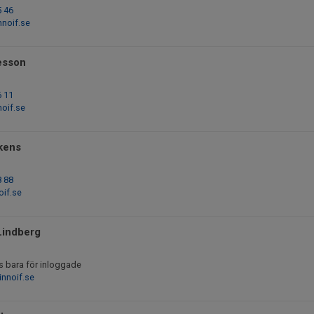
5 46
noif.se
esson
6 11
oif.se
kens
8 88
if.se
Lindberg
s bara för inloggade
nnoif.se