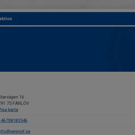
ektion
Starvägen 16
291 75 FÄRLÖV
Visa karta
+46708183546
info@winnoif.se