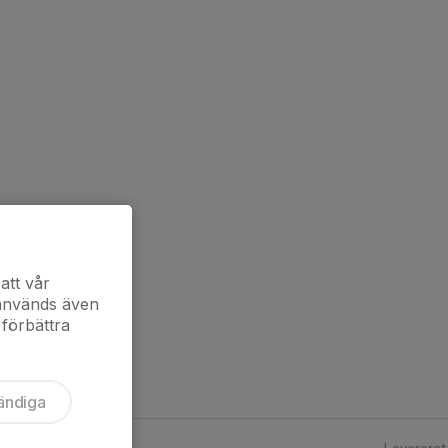
att vår
 används även
 förbättra
ändiga