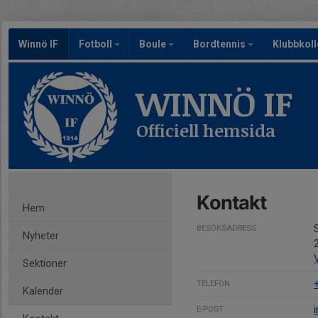
Winnö IF
Fotboll
Boule
Bordtennis
Klubbkoll
WINNÖ IF
Officiell hemsida
Kontakt
Hem
BESÖKSADRESS
Nyheter
Sektioner
TELEFON
Kalender
E-POST