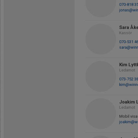
070-818 3
jonas@win
Sara Åk
Kassör
070-531 4
sara@winn
Kim Lytt
Ledamot
073-752 3
kim@winno
Joakim 
Ledamot
Mobil visa
joakim@wi