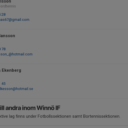
ilsson
Bordtennis
4 28
onas67@gmail.com
Hansson
8 78
sson_@hotmail.com
 Ekenberg
1 45
lkesson@hotmail.se
ill andra inom Winnö IF
ektive lag finns under Fotbollssektionen samt Bortennissektionen.