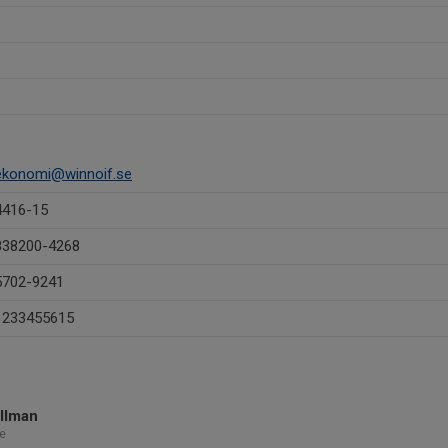
ekonomi@winnoif.se
4416-15
838200-4268
5702-9241
1233455615
llman
e