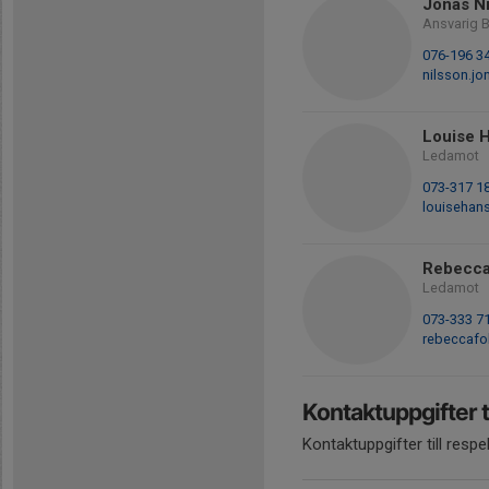
Jonas N
Ansvarig 
076-196 3
nilsson.j
Louise 
Ledamot
073-317 1
louisehan
Rebecca
Ledamot
073-333 7
rebeccafo
Kontaktuppgifter t
Kontaktuppgifter till resp