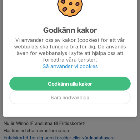
Fritidskortet
14 mar, 09:51
0 kommentarer
Godkänn kakor
Vi använder oss av kakor (cookies) för att vår
webbplats ska fungera bra för dig. De används
även för webbanalys i syfte att hjälpa oss att
förbättra våra tjänster.
Så använder vi cookies
Godkänn alla kakor
Bara nödvändiga
Nu är Winnö IF anslutna till Fritidskortet!
Här kan ni hitta mer information:
Fritidskortet för dig som förälder eller vårdnadshavare