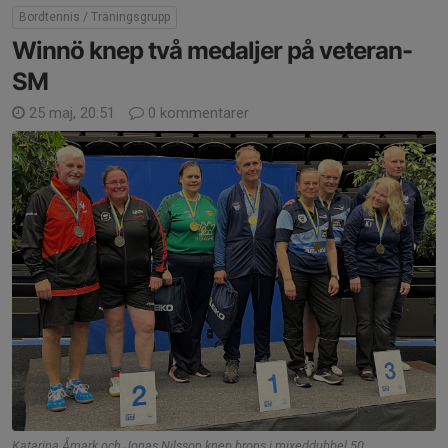
Bordtennis / Träningsgrupp
Winnö knep två medaljer på veteran-
SM
25 maj, 20:51
0 kommentarer
Katarina Åmark och Jonas Nilsson knep brons i mixeddubbel 50.