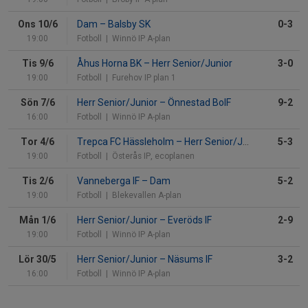
Ons 10/6
Dam
–
Balsby SK
0-3
19:00
Fotboll
| Winnö IP A-plan
Tis 9/6
Åhus Horna BK
–
Herr Senior/Junior
3-0
19:00
Fotboll
| Furehov IP plan 1
Sön 7/6
Herr Senior/Junior
–
Önnestad BoIF
9-2
16:00
Fotboll
| Winnö IP A-plan
Tor 4/6
Trepca FC Hässleholm
–
Herr Senior/Junior
5-3
19:00
Fotboll
| Österås IP, ecoplanen
Tis 2/6
Vanneberga IF
–
Dam
5-2
19:00
Fotboll
| Blekevallen A-plan
Mån 1/6
Herr Senior/Junior
–
Everöds IF
2-9
19:00
Fotboll
| Winnö IP A-plan
Lör 30/5
Herr Senior/Junior
–
Näsums IF
3-2
16:00
Fotboll
| Winnö IP A-plan