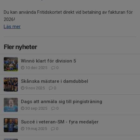
Du kan använda Fritidskortet direkt vid betalning av fakturan för
2026!
Läs mer
Fler nyheter
Winnö klart för division 5
10 dec 2025
0
Skånska mästare i damdubbel
9 nov 2025
0
Dags att anmäla sig till pingisträning
30 sep 2025
0
Succé i veteran-SM - fyra medaljer
19 maj 2025
0