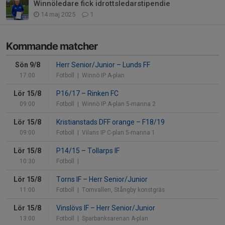
Winnöledare fick idrottsledarstipendie
14 maj 2025
1
Kommande matcher
Sön 9/8
Herr Senior/Junior
–
Lunds FF
17:00
Fotboll
| Winnö IP A-plan
Lör 15/8
P16/17
–
Rinken FC
09:00
Fotboll
| Winnö IP A-plan 5-manna 2
Lör 15/8
Kristianstads DFF orange
–
F18/19
09:00
Fotboll
| Vilans IP C-plan 5-manna 1
Lör 15/8
P14/15
–
Tollarps IF
10:30
Fotboll
|
Lör 15/8
Torns IF
–
Herr Senior/Junior
11:00
Fotboll
| Tornvallen, Stångby konstgräs
Lör 15/8
Vinslövs IF
–
Herr Senior/Junior
13:00
Fotboll
| Sparbanksarenan A-plan