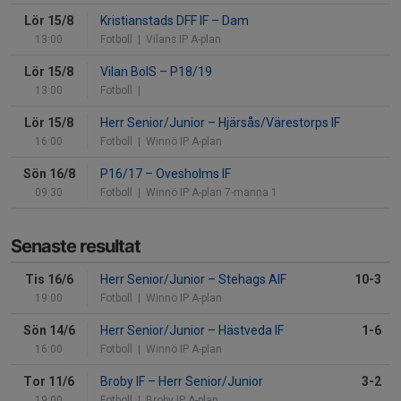
Lör 15/8
Kristianstads DFF IF
–
Dam
13:00
Fotboll
| Vilans IP A-plan
Lör 15/8
Vilan BoIS
–
P18/19
13:00
Fotboll
|
Lör 15/8
Herr Senior/Junior
–
Hjärsås/Värestorps IF
16:00
Fotboll
| Winnö IP A-plan
Sön 16/8
P16/17
–
Ovesholms IF
09:30
Fotboll
| Winnö IP A-plan 7-manna 1
Senaste resultat
Tis 16/6
Herr Senior/Junior
–
Stehags AIF
10-3
19:00
Fotboll
| Winnö IP A-plan
Sön 14/6
Herr Senior/Junior
–
Hästveda IF
1-6
16:00
Fotboll
| Winnö IP A-plan
Tor 11/6
Broby IF
–
Herr Senior/Junior
3-2
19:00
Fotboll
| Broby IP A-plan