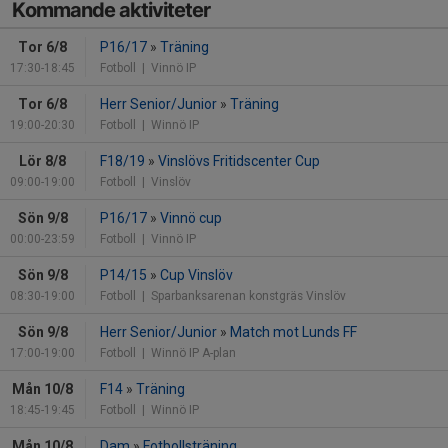
Kommande aktiviteter
Tor 6/8
P16/17
»
Träning
17:30-18:45
Fotboll
| Vinnö IP
Tor 6/8
Herr Senior/Junior
»
Träning
19:00-20:30
Fotboll
| Winnö IP
Lör 8/8
F18/19
»
Vinslövs Fritidscenter Cup
09:00-19:00
Fotboll
| Vinslöv
Sön 9/8
P16/17
»
Vinnö cup
00:00-23:59
Fotboll
| Vinnö IP
Sön 9/8
P14/15
»
Cup Vinslöv
08:30-19:00
Fotboll
| Sparbanksarenan konstgräs Vinslöv
Sön 9/8
Herr Senior/Junior
»
Match mot Lunds FF
17:00-19:00
Fotboll
| Winnö IP A-plan
Mån 10/8
F14
»
Träning
18:45-19:45
Fotboll
| Winnö IP
Mån 10/8
Dam
»
Fotbollsträning