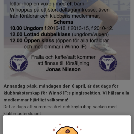
Annandag påsk, måndagen den 6 april, är det dags för
klubbmästerskap för Winnö IF:s pingissektion. Vi hälsar alla
medlemmar hjärtligt välkomna!
Det är dags att summera året och knyta ihop säcken med
klubbmästerskapet....
Läs mer