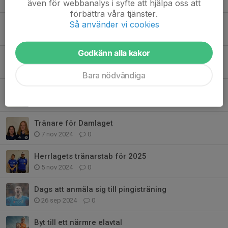
även för webbanalys i syfte att hjälpa oss att
23 mar 2025
0
förbättra våra tjänster.
Så använder vi cookies
Årskort!
23 mar 2025
0
Godkänn alla kakor
INTERSPORT är stolt samarbetspartner till Winnö IF
27 feb 2025
0
Bara nödvändiga
Winnö IF söker målvakter
9 feb 2025
0
Tränare för Damlaget
7 nov 2024
0
Herrlagets tränarstab för 2025
5 nov 2024
0
Dags att anmäla sig till pingisträning
26 sep 2024
0
Byt till ett närmre elavtal