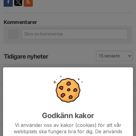
Kommentarer
Tidigare nyheter
Fritidskortet
14 mar, 09:51
0
Winnö klart för division 5
10 dec 2025
0
Winnöledare fick idrottsledarstipendie
Godkänn kakor
14 maj 2025
1
Vi använder oss av kakor (cookies) för att vår
Klubbmästerskap i bordtennis 21 april
webbplats ska fungera bra för dig. De används