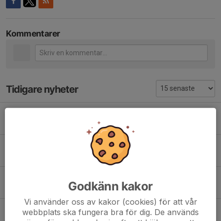
Kommentarer
Tidigare nyheter
Fritidskortet
14 mar, 09:51
0
Winnö klart för division 5
10 dec 2025
0
Winnöledare fick idrottsledarstipendie
Godkänn kakor
14 maj 2025
1
Vi använder oss av kakor (cookies) för att vår
Klubbmästerskap i bordtennis 21 april
webbplats ska fungera bra för dig. De används
23 mar 2025
0