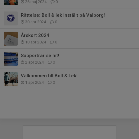
26 maj 2024
0
Rättelse: Boll & lek inställt på Valborg!
30 apr 2024
0
Årskort 2024
10 apr 2024
0
Supportrar se hit!
2 apr 2024
0
Välkommen till Boll & Lek!
1 apr 2024
0