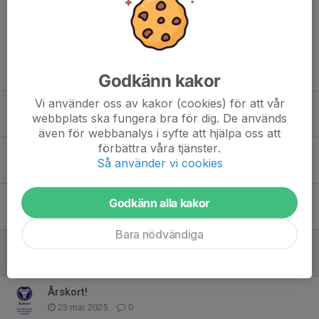
Tidigare nyheter
Godkänn kakor
Vi använder oss av kakor (cookies) för att vår
Fritidskortet
webbplats ska fungera bra för dig. De används
14 mar, 09:51
0
även för webbanalys i syfte att hjälpa oss att
förbättra våra tjänster.
Winnö klart för division 5
Så använder vi cookies
10 dec 2025
0
Winnöledare fick idrottsledarstipendie
Godkänn alla kakor
14 maj 2025
1
Bara nödvändiga
Klubbmästerskap i bordtennis 21 april
23 mar 2025
0
Årskort!
23 mar 2025
0