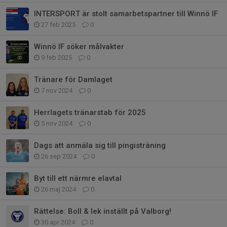
INTERSPORT är stolt samarbetspartner till Winnö IF
27 feb 2025
0
Winnö IF söker målvakter
9 feb 2025
0
Tränare för Damlaget
7 nov 2024
0
Herrlagets tränarstab för 2025
5 nov 2024
0
Dags att anmäla sig till pingisträning
26 sep 2024
0
Byt till ett närmre elavtal
26 maj 2024
0
Rättelse: Boll & lek inställt på Valborg!
30 apr 2024
0