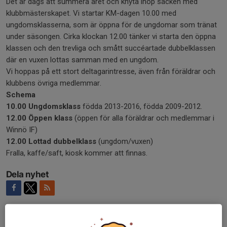
Det är dags att summera året och knyta ihop säcken med
klubbmästerskapet. Vi startar KM-dagen 10.00 med
ungdomsklasserna, som är öppna för de ungdomar som tränat
under säsongen. Cirka klockan 12.00 tänker vi starta den öppna
klassen och den trevliga och smått succéartade dubbelklassen
där en vuxen lottas samman med en ungdom.
Vi hoppas på ett stort deltagarintresse, även från föräldrar och
klubbens övriga medlemmar.
Schema
10.00 Ungdomsklass
födda 2013-2016, födda 2009-2012.
12.00 Öppen klass
(öppen för alla föräldrar och medlemmar i
Winnö IF)
12.00 Lottad dubbelklass
(ungdom/vuxen)
Fralla, kaffe/saft, kiosk kommer att finnas.
Dela nyhet
Kommentarer