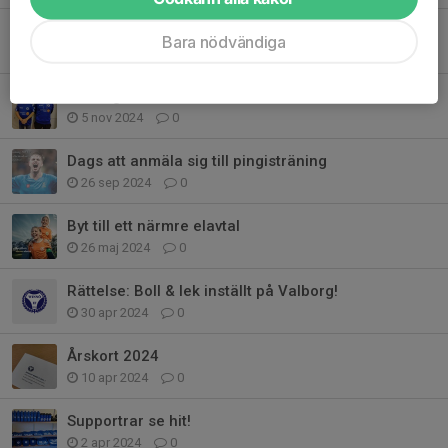
Tränare för Damlaget
Bara nödvändiga
7 nov 2024
0
Herrlagets tränarstab för 2025
5 nov 2024
0
Dags att anmäla sig till pingisträning
26 sep 2024
0
Byt till ett närmre elavtal
26 maj 2024
0
Rättelse: Boll & lek inställt på Valborg!
30 apr 2024
0
Årskort 2024
10 apr 2024
0
Supportrar se hit!
2 apr 2024
0