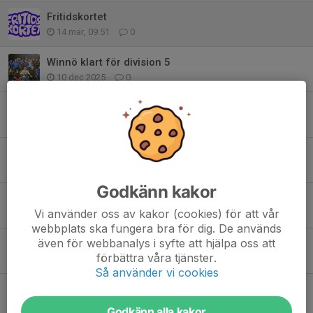
Fritidskortet
14 mar, 09:51
0
Winnö klart för division 5
10 dec 2025
0
Winnöledare fick idrottsledarstipendie
14 maj 2025
1
Klubbmästerskap i bordtennis 21 april
23 mar 2025
0
Godkänn kakor
Årskort!
Vi använder oss av kakor (cookies) för att vår
23 mar 2025
0
webbplats ska fungera bra för dig. De används
även för webbanalys i syfte att hjälpa oss att
INTERSPORT är stolt samarbetspartner till Winnö IF
förbättra våra tjänster.
27 feb 2025
0
Så använder vi cookies
Winnö IF söker målvakter
9 feb 2025
0
Godkänn alla kakor